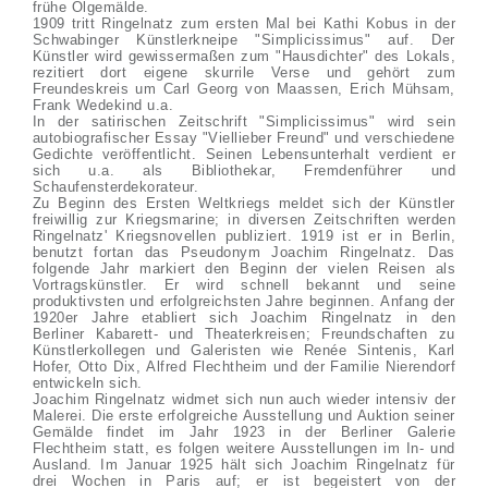
frühe Ölgemälde.
1909 tritt Ringelnatz zum ersten Mal bei Kathi Kobus in der
Schwabinger Künstlerkneipe "Simplicissimus" auf. Der
Künstler wird gewissermaßen zum "Hausdichter" des Lokals,
rezitiert dort eigene skurrile Verse und gehört zum
Freundeskreis um Carl Georg von Maassen, Erich Mühsam,
Frank Wedekind u.a.
In der satirischen Zeitschrift "Simplicissimus" wird sein
autobiografischer Essay "Viellieber Freund" und verschiedene
Gedichte veröffentlicht. Seinen Lebensunterhalt verdient er
sich u.a. als Bibliothekar, Fremdenführer und
Schaufensterdekorateur.
Zu Beginn des Ersten Weltkriegs meldet sich der Künstler
freiwillig zur Kriegsmarine; in diversen Zeitschriften werden
Ringelnatz' Kriegsnovellen publiziert. 1919 ist er in Berlin,
benutzt fortan das Pseudonym Joachim Ringelnatz. Das
folgende Jahr markiert den Beginn der vielen Reisen als
Vortragskünstler. Er wird schnell bekannt und seine
produktivsten und erfolgreichsten Jahre beginnen. Anfang der
1920er Jahre etabliert sich Joachim Ringelnatz in den
Berliner Kabarett- und Theaterkreisen; Freundschaften zu
Künstlerkollegen und Galeristen wie Renée Sintenis, Karl
Hofer, Otto Dix, Alfred Flechtheim und der Familie Nierendorf
entwickeln sich.
Joachim Ringelnatz widmet sich nun auch wieder intensiv der
Malerei. Die erste erfolgreiche Ausstellung und Auktion seiner
Gemälde findet im Jahr 1923 in der Berliner Galerie
Flechtheim statt, es folgen weitere Ausstellungen im In- und
Ausland. Im Januar 1925 hält sich Joachim Ringelnatz für
drei Wochen in Paris auf; er ist begeistert von der